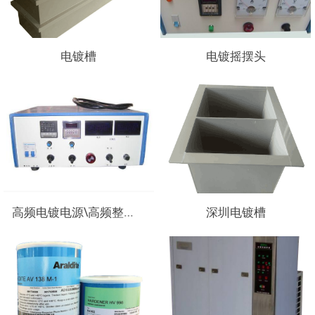
电镀槽
电镀摇摆头
高频电镀电源\高频整流器
深圳电镀槽