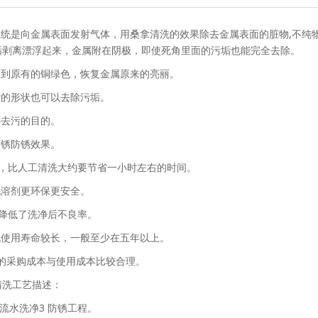
系统是向金属表面发射气体，用桑拿清洗的效果除去金属表面的脏物,不纯
垢剥离漂浮起来，金属附在阴极，即使死角里面的污垢也能完全去除。
原到原有的铜绿色，恢复金属原来的亮丽。
杂的形状也可以去除污垢。
净去污的目的。
除锈防锈效果。
讲，比人工清洗大约要节省一小时左右的时间。
机溶剂更环保更安全。
的降低了洗净后不良率。
机使用寿命较长，一般至少在五年以上。
器的采购成本与使用成本比较合理。
清洗工艺描述：
 流水洗净3 防锈工程。