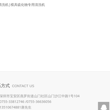
清洗机|模具硫化物专用清洗机
系方式
CONTACT US
深圳市宝安区燕罗街道山门社区山门沙江中路1号104
55-33812746 /0755-36636056
3510674881唐先生