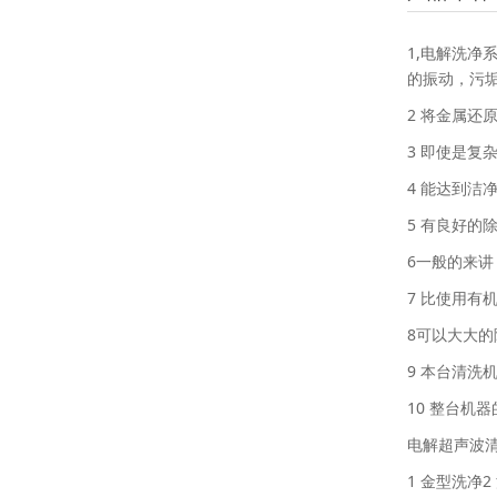
1,电解洗净
的振动，污
2 将金属还
3 即使是复
4 能达到洁
5 有良好的
6一般的来
7 比使用有
8可以大大
9 本台清洗
10 整台机
电解超声波
1 金型洗净2