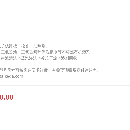
电子线路板、松香、助焊剂。
：三氯乙烯、三氯乙烷环保洗板水等不可燃有机溶剂
超声波清洗→蒸汽浴洗→冷冻干燥→溶剂回收
标型号尺寸可按客户要求订做，有需要请联系赛科达超声。
saikeda.com
0.00