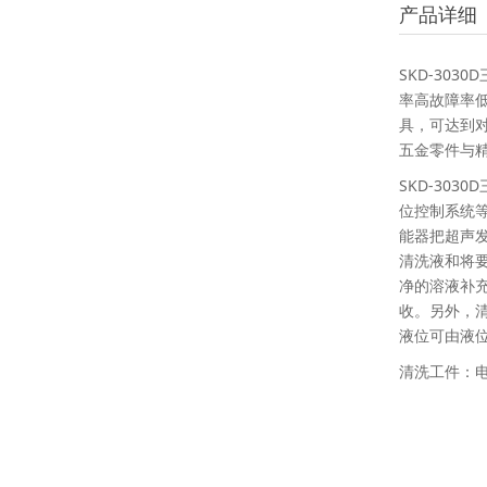
产品详细
SKD-30
率高故障率
具，可达到
五金零件与
SKD-30
位控制系统
能器把超声
清洗液和将
净的溶液补
收。另外，
液位可由液
清洗工件：