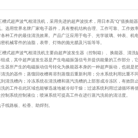
30D三槽式超声波气相清洗机，采用先进的超声波技术，用日本高“Q”值
低。选用世界名牌厂家电子器件，具有整机结构合理、工作可靠、工作效
对各种工件的最佳清洗效果。产品广泛应用于电子、光学玻璃、钟表、机
精密机械零件的油脂，表带、灯饰的抛光腊及污垢等等。
30D三槽式超声波气相清洗机主要由超声波发生器（控制箱）、换能器、清
等组成，其中超声波发生器是产生电磁振荡信号并提供能量的工作部分，它
发生器所产生的电磁振动信号转化为换能器本身的一种超声振动，也就是
要清洗的器件；蒸馏回收槽将溶剂蒸馏后重新利用；分水系统利用比重不
充到清洗槽内；冷冻系统在清洗槽和蒸汽洗槽的上部形成冷冻区，有效防
清洗的工件在此区域也能够迅速地被冷却干燥；过滤系统利用过滤循环将
位控制系统控制液位；喷淋系统可提高工件在进行蒸汽洗前的清洁度。
电子线路板、松香、助焊剂。